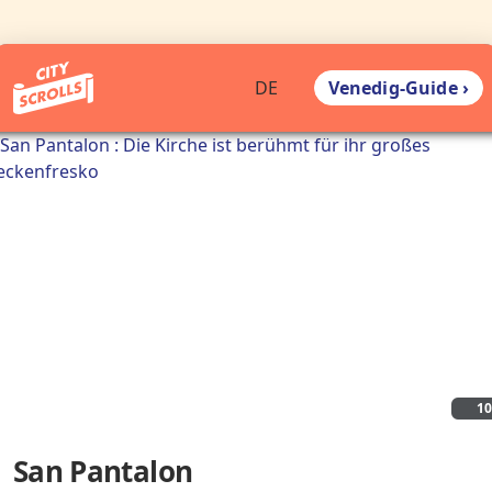
Venedig-Guide ›
DE
1
San Pantalon