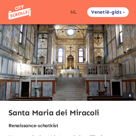
Venetië-gids ›
NL
6
Santa Maria dei Miracoli
Renaissance-schatkist