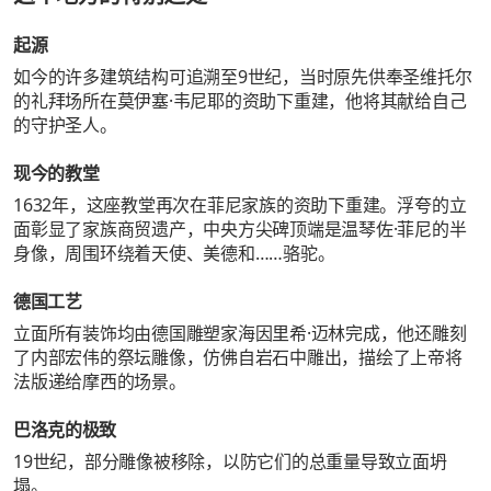
起源
如今的许多建筑结构可追溯至9世纪，当时原先供奉圣维托尔
的礼拜场所在莫伊塞·韦尼耶的资助下重建，他将其献给自己
的守护圣人。
现今的教堂
1632年，这座教堂再次在菲尼家族的资助下重建。浮夸的立
面彰显了家族商贸遗产，中央方尖碑顶端是温琴佐·菲尼的半
身像，周围环绕着天使、美德和……骆驼。
德国工艺
立面所有装饰均由德国雕塑家海因里希·迈林完成，他还雕刻
了内部宏伟的祭坛雕像，仿佛自岩石中雕出，描绘了上帝将
法版递给摩西的场景。
巴洛克的极致
19世纪，部分雕像被移除，以防它们的总重量导致立面坍
塌。